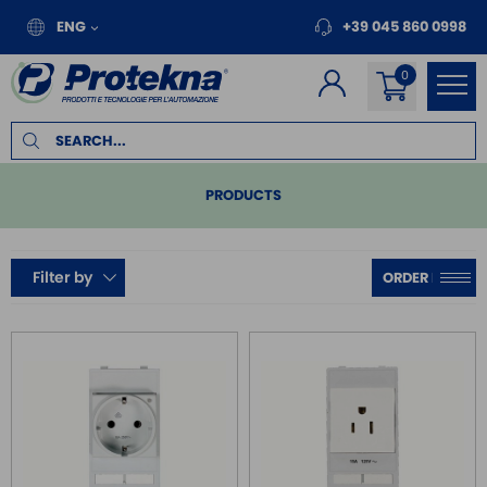
ENG
+39 045 860 0998
PRODUCTS
PLC
Filter by
REMOTE I/O
MOTION
INVERTER FOR MOTORS
TOUCH PANEL
SAFE RELAY / SAFETY PLC
EMC FILTER
POWER SUPPLY DIN RAIL