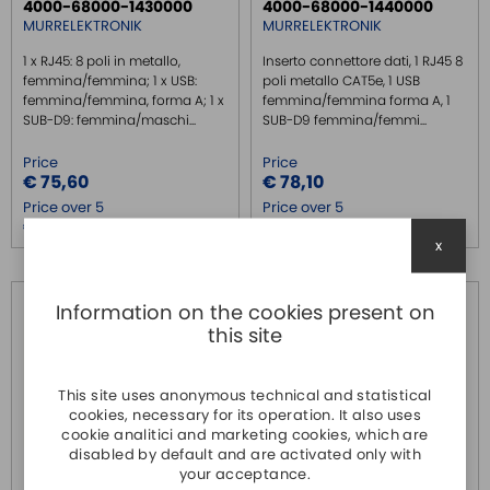
4000-68000-1430000
4000-68000-1440000
MURRELEKTRONIK
MURRELEKTRONIK
1 x RJ45: 8 poli in metallo,
Inserto connettore dati, 1 RJ45 8
femmina/femmina; 1 x USB:
poli metallo CAT5e, 1 USB
femmina/femmina, forma A; 1 x
femmina/femmina forma A, 1
SUB-D9: femmina/maschi...
SUB-D9 femmina/femmi...
Price
Price
€ 75,60
€ 78,10
Price over 5
Price over 5
€ 74,00
€ 76,30
x
Information on the cookies present on
this site
This site uses anonymous technical and statistical
cookies, necessary for its operation. It also uses
cookie analitici and marketing cookies, which are
disabled by default and are activated only with
your acceptance.