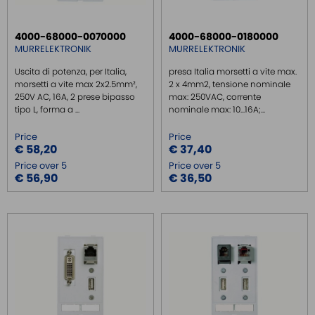
BATTERY
FRONT PANEL INTERFACES
4000-68000-0070000
4000-68000-0180000
INSERTS
MURRELEKTRONIK
MURRELEKTRONIK
FRAMES
Uscita di potenza, per Italia,
presa Italia morsetti a vite max.
morsetti a vite max 2x2.5mm²,
2 x 4mm2, tensione nominale
WIRED CONNECTORS
250V AC, 16A, 2 prese bipasso
max: 250VAC, corrente
CONNECTORS
tipo L, forma a ...
nominale max: 10...16A;...
OVER CURRENT PROTECTION DEVICE
Price
Price
€ 58,20
€ 37,40
ENERGY MANAGEMENT
Price over 5
Price over 5
SENSORS
€ 56,90
€ 36,50
SURGE PROTECTOR
INJECTOR POE