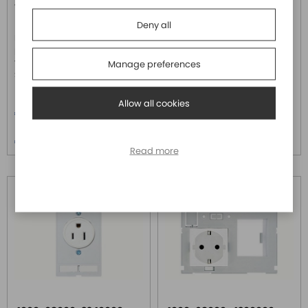
4000-68000-1460000
4000-68000-1480000
MURRELEKTRONIK
MURRELEKTRONIK
Deny all
Inserto connettore dati, 1 RJ45 8
Inserto connettore dati, 1 USB
poli metallo CAT5e, 1 USB
femmina/femmina forma A, 1
femmina/femmina forma A, 1
RJ12 6 poli plastica, con
Manage preferences
SUB-D9 femmina/attac...
schermo
Price
Price
Allow all cookies
€ 72,40
€ 94,50
Price over 5
Price over 5
€ 70,80
€ 92,40
Read more