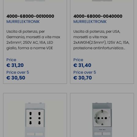
SWITCH ETHERNET UNMANEGED
4000-68000-0010000
4000-68000-0040000
SWITCH ETHERNET MANEGED
MURRELEKTRONIK
MURRELEKTRONIK
SFP TRANSCEIVER
Uscita di potenza, per
Uscita di potenza, per USA,
MEDIA CONVERTER
Germania, morsetti a vite max
morsetti a vite max
2x6mm², 250V AC, 16A, LED
2xAWG14(2.5mm²), 125V AC, 15A,
SERIAL SERVER
giallo, forma a norme VDE
protezione antinfortunistica...
SERIAL CONVERTER
Price
Price
CONVERTER RS232/422/485
€ 31,20
€ 31,40
Price over 5
Price over 5
SIGNAL CONVERTERS
€ 30,50
€ 30,70
MULTIPORT SERIAL BOARDS
WIRELESS
ROUTER DA BARRA DIN
GATEWAY
REMOTE MONITORING / VPN
INDUSTRIAL KEYBOARDS