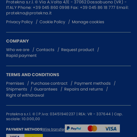
Protekna s.r.l. ©
Via A.Volta 4/E - 37062
Dossobuono (VR) -
ITALY
Phone:
+39 045 860 0998
Fax: +39 045 86 18 777
Email:
protekna@protekna.it
Privacy Policy
Cookie Policy
Manage cookies
COMPANY
Who we are
Contacts
Request product
Rapid payment
TERMS AND CONDITIONS
Premises
Purchase contract
Payment methods
Shipments
Guarantees
Repairs and returns
Right of withdrawal
Protekna s.r.l. © | P.iva: 03451940237 | REA: VR - 337644 | Cap.
sociale: 10.000,00
Wire transfer
PAYMENT METHODS