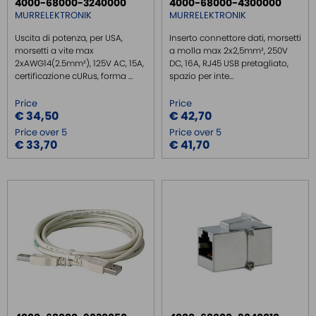
4000-68000-3240000
4000-68000-4300000
MURRELEKTRONIK
MURRELEKTRONIK
Uscita di potenza, per USA,
Inserto connettore dati, morsetti
morsetti a vite max
a molla max 2x2,5mm², 250V
2xAWG14(2.5mm²), 125V AC, 15A,
DC, 16A, RJ45 USB pretagliato,
certificazione cURus, forma ...
spazio per inte...
Price
Price
€ 34,50
€ 42,70
Price over 5
Price over 5
€ 33,70
€ 41,70