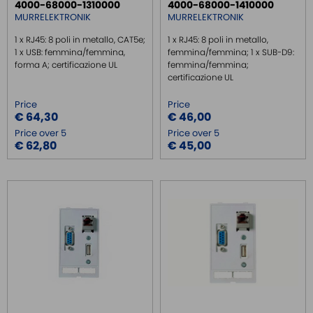
4000-68000-1310000
4000-68000-1410000
MURRELEKTRONIK
MURRELEKTRONIK
1 x RJ45: 8 poli in metallo, CAT5e;
1 x RJ45: 8 poli in metallo,
1 x USB: femmina/femmina,
femmina/femmina; 1 x SUB-D9:
forma A; certificazione UL
femmina/femmina;
certificazione UL
Price
Price
€ 64,30
€ 46,00
Price over 5
Price over 5
€ 62,80
€ 45,00