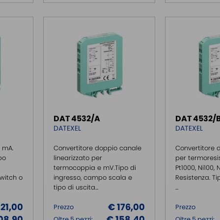
DAT 4532/A
DAT 4532/
DATEXEL
DATEXEL
, mA.
Convertitore doppio canale
Convertitore 
po
linearizzato per
per termoresis
termocoppia e mV.Tipo di
Pt1000, Ni100, 
switch o
ingresso, campo scala e
Resistenza. Ti
tipo di uscita...
...
121,00
€ 176,00
Prezzo
Prezzo
08,90
€ 158,40
Oltre 5 pezzi:
Oltre 5 pezzi: