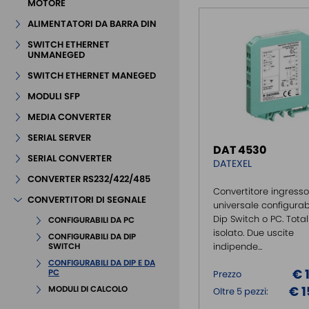
MOTORE
ALIMENTATORI DA BARRA DIN
SWITCH ETHERNET
UNMANEGED
SWITCH ETHERNET MANEGED
MODULI SFP
MEDIA CONVERTER
SERIAL SERVER
DAT 4530
SERIAL CONVERTER
DATEXEL
CONVERTER RS232/422/485
Convertitore ingresso
CONVERTITORI DI SEGNALE
universale configurab
Dip Switch o PC. Tot
CONFIGURABILI DA PC
isolato. Due uscite
CONFIGURABILI DA DIP
indipende...
SWITCH
CONFIGURABILI DA DIP E DA
€ 
PC
Prezzo
€ 1
MODULI DI CALCOLO
Oltre 5 pezzi: