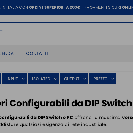
 IN ITALIA CON
ORDINI SUPERIORI A 200€
- PAGAMENTI SICURI
ONLI
ZIENDA
CONTATTI
INPUT
ISOLATED
OUTPUT
PREZZO
ri Configurabili da DIP Switch
configurabili da DIP Switch e PC
offrono la massima
vers
disfare qualsiasi esigenza di rete industriale.