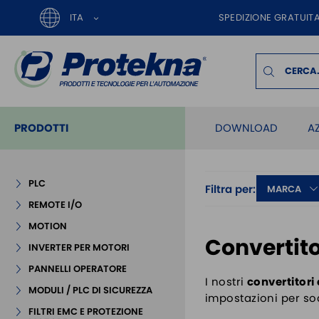
ITA
SPEDIZIONE GRATUITA
PRODOTTI
DOWNLOAD
A
PLC
Filtra per:
MARCA
REMOTE I/O
MOTION
Convertito
INVERTER PER MOTORI
PANNELLI OPERATORE
I nostri
convertitori 
MODULI / PLC DI SICUREZZA
impostazioni per sod
FILTRI EMC E PROTEZIONE