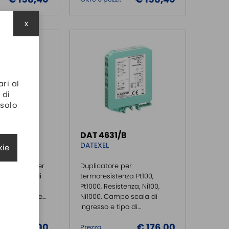
x
ari al
 di
 solo
A
DAT 4631/B
DATEXEL
kie
nearizzato per
Duplicatore per
 mV. Tipo di
termoresistenza Pt100,
po scala e
Pt1000, Resistenza, Ni100,
configurabile...
Ni1000. Campo scala di
ingresso e tipo di...
€ 176,00
€ 176,00
Prezzo