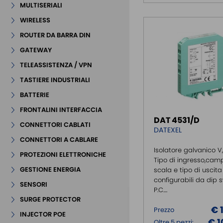
MULTISERIALI
WIRELESS
ROUTER DA BARRA DIN
GATEWAY
TELEASSISTENZA / VPN
TASTIERE INDUSTRIALI
BATTERIE
FRONTALINI INTERFACCIA
DAT 4531/D
CONNETTORI CABLATI
DATEXEL
CONNETTORI A CABLARE
Isolatore galvanico V
PROTEZIONI ELETTRONICHE
Tipo di ingresso,cam
GESTIONE ENERGIA
scala e tipo di uscita
configurabili da dip 
SENSORI
P.C....
SURGE PROTECTOR
€ 
Prezzo
INJECTOR POE
€ 1
Oltre 5 pezzi: