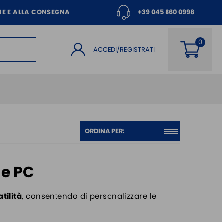
NE E ALLA CONSEGNA
+39 045 860 0998
ACCEDI/REGISTRATI
 e PC
atilità
, consentendo di personalizzare le