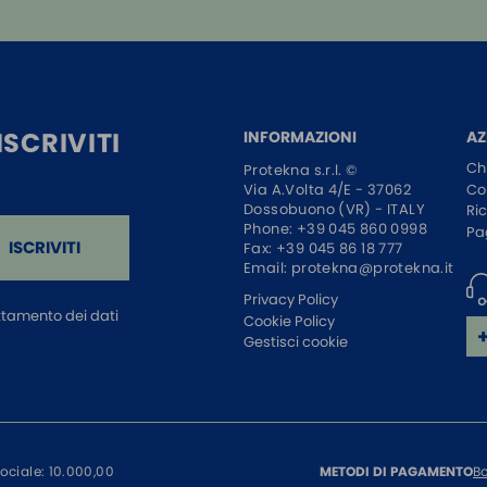
SCRIVITI
INFORMAZIONI
AZ
Ch
Protekna s.r.l. ©
Co
Via A.Volta 4/E - 37062
Dossobuono (VR) - ITALY
Ri
Phone:
+39 045 860 0998
Pa
ISCRIVITI
Fax: +39 045 86 18 777
Email:
protekna@protekna.it
Privacy Policy
attamento dei dati
Cookie Policy
Gestisci cookie
sociale: 10.000,00
Bo
METODI DI PAGAMENTO