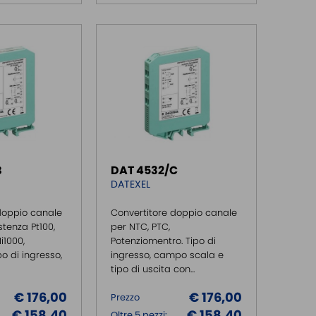
B
DAT 4532/C
DATEXEL
doppio canale
Convertitore doppio canale
tenza Pt100,
per NTC, PTC,
Ni1000,
Potenziomentro. Tipo di
po di ingresso,
ingresso, campo scala e
tipo di uscita con...
€ 176,00
€ 176,00
Prezzo
€ 158,40
€ 158,40
Oltre 5 pezzi: