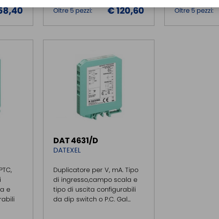
58,40
€ 120,60
Oltre 5 pezzi:
Oltre 5 pezzi:
DAT 4631/D
DATEXEL
PTC,
Duplicatore per V, mA. Tipo
i
di ingresso,campo scala e
la e
tipo di uscita configurabili
abili
da dip switch o P.C. Gal...