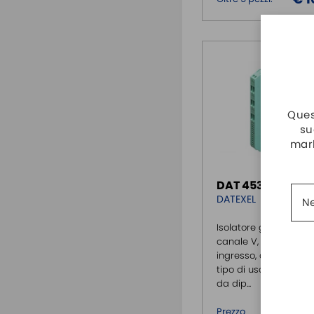
Quest
su
mark
DAT 4532/D
DATEXEL
Ne
Isolatore galvanico 
canale V, mA.Tipo di
ingresso, campo sca
tipo di uscita configur
da dip...
€ 
Prezzo