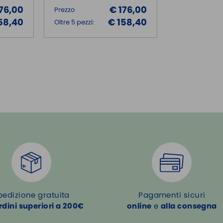
176,00
€ 176,00
Prezzo
58,40
€ 158,40
Oltre 5 pezzi:
pedizione gratuita
Pagamenti sicuri
rdini superiori a 200€
online
e
alla consegna