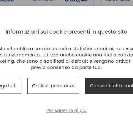
Informazioni sui cookie presenti in questo sito
o sito utilizza cookie tecnici e statistici anonimi, necess
o funzionamento. Utilizza anche cookie analitici e cookie
eting, che sono disabilitati di default e vengono attivati
previo consenso da parte tua.
DAT 4535
DAT 4631/
DATEXEL
DATEXEL
ga tutti
Gestisci preferenze
Consenti tutti i coo
doppio
Trasmettitore Universale
Duplicatore li
isolato, ing config. mV, Tc,
termocoppia e
la e
RTD, Res, Potenziometro, V,
ingresso, cam
Per saperne di più
abili
Uscita config. da 4 a 20 ...
tipo di uscita 
176,00
€ 134,00
Prezzo
Prezzo