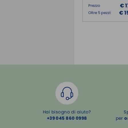
€ 
Prezzo
€ 1
Oltre 5 pezzi:
Hai bisogno di aiuto?
S
+39 045 860 0998
per
o