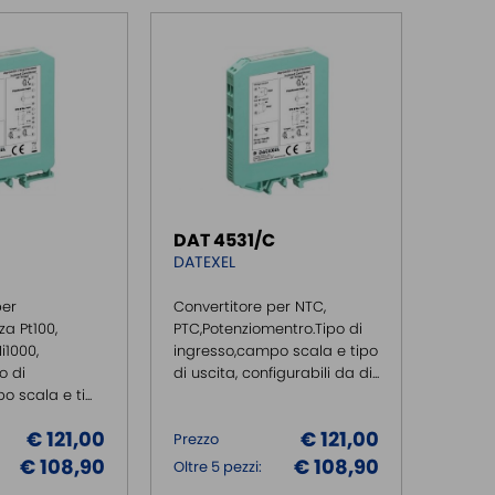
DAT 4531/C
DATEXEL
per
Convertitore per NTC,
a Pt100,
PTC,Potenziomentro.Tipo di
Ni1000,
ingresso,campo scala e tipo
o di
di uscita, configurabili da di...
 scala e ti...
€ 121,00
€ 121,00
Prezzo
€ 108,90
€ 108,90
Oltre 5 pezzi: