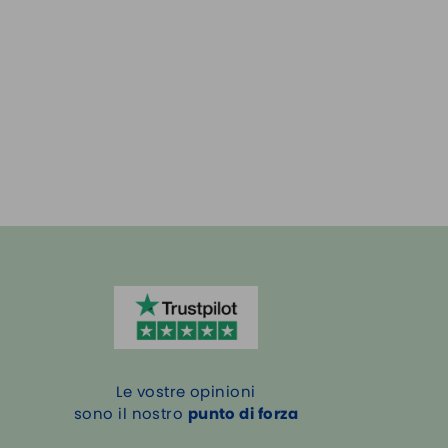
Le vostre opinioni
sono il nostro
punto di forza