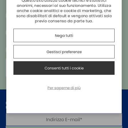
Questo sito utilizza cookie tecnici e statistici
BATTERIE
anonimi, necessari al suo funzionamento. Utilizza
FRONTALINI INTERFACCIA
anche cookie analitici e cookie di marketing, che
Hai bisogno di aiuto?
sono disabilitati di default e vengono attivati solo
CONNETTORI CABLATI
+39 045 860 0998
previo consenso da parte tua.
CONNETTORI A CABLARE
Spedizione gratuita
PERFORAZIONE D'ISOLANTE
per
ordini superiori a 200€
Nega tutti
A VITE
Pagamenti sicuri
CONNETTORI BUS
Gestisci preferenze
online
e
alla consegna
PROTEZIONI ELETTRONICHE
Le vostre opinioni
Consenti tutti i cookie
GESTIONE ENERGIA
sono il nostro
punto di forza
SENSORI
SURGE PROTECTOR
Per saperne di più
INJECTOR POE
RIMANI SEMPRE AGGIORNATO, ISCRIVITI ALLA NOSTRA
NEWSLETTER