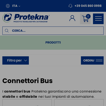
ITA
+39 045 860 0998
PRODOTTI
PLC
Filtra per
REMOTE I/O
MOTION
INVERTER PER MOTORI
Connettori Bus
PANNELLI OPERATORE
I
connettori bus
Protekna garantiscono una connessione
MODULI / PLC DI SICUREZZA
stabile
e
affidabile
nei tuoi impianti di automazione.
FILTRI EMC E PROTEZIONE MOTORE
ALIMENTATORI DA BARRA DIN