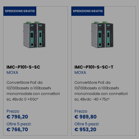
SPEDIZIONE GRATIS
SPEDIZIONE GRATIS
IMC-P101-S-SC
IMC-P101-S-SC-T
MOXA
MOXA
Convertitore PoE da
Convertitore PoE da
10/100basetx a 100basefx
10/100basetx a 100basefx
monomodale con connettori
monomodale con connettori
sc, 48vdc 0 +60c°
sc, 48vdc -40 +75c°
Prezzo
Prezzo
€ 796,20
€ 989,80
Oltre 5 pezzi:
Oltre 5 pezzi:
€ 766,70
€ 953,20