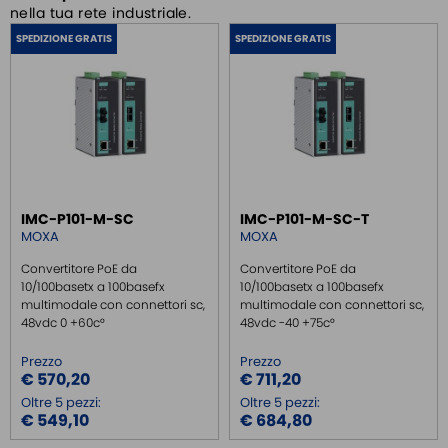
nella tua rete industriale.
SWITCH ETHERNET UNMANEGED
SPEDIZIONE GRATIS
SPEDIZIONE GRATIS
SWITCH ETHERNET MANEGED
MODULI SFP
MEDIA CONVERTER
MEDIA CONVERTER 10/100
MEDIA CONVERTER 10/100 POE
MEDIA CONVERTER 1GB
IMC-P101-M-SC
IMC-P101-M-SC-T
MOXA
MOXA
SERIAL SERVER
SERIAL CONVERTER
Convertitore PoE da
Convertitore PoE da
10/100basetx a 100basefx
10/100basetx a 100basefx
CONVERTER RS232/422/485
multimodale con connettori sc,
multimodale con connettori sc,
48vdc 0 +60c°
48vdc -40 +75c°
CONVERTITORI DI SEGNALE
MULTISERIALI
Prezzo
Prezzo
€ 570,20
€ 711,20
WIRELESS
Oltre 5 pezzi:
Oltre 5 pezzi:
ROUTER DA BARRA DIN
€ 549,10
€ 684,80
GATEWAY