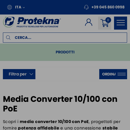
ITA
+39 045 860 0998
PRODOTTI
PLC
Filtra per
REMOTE I/O
MOTION
INVERTER PER MOTORI
Media Converter 10/100 con
PANNELLI OPERATORE
PoE
MODULI / PLC DI SICUREZZA
FILTRI EMC E PROTEZIONE MOTORE
Scopri i
media converter 10/100 con PoE
, progettati per
fornire
potenza affidabile
e una connessione
stabile
ALIMENTATORI DA BARRA DIN