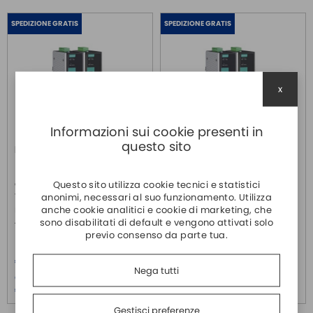
SPEDIZIONE GRATIS
SPEDIZIONE GRATIS
x
Informazioni sui cookie presenti in
questo sito
IMC-P101-M-SC
IMC-P101-M-SC-T
MOXA
MOXA
Questo sito utilizza cookie tecnici e statistici
Convertitore PoE da
Convertitore PoE da
anonimi, necessari al suo funzionamento. Utilizza
10/100basetx a 100basefx
10/100basetx a 100basefx
anche cookie analitici e cookie di marketing, che
multimodale con connettori sc,
multimodale con connettori sc,
sono disabilitati di default e vengono attivati solo
48vdc 0 +60c°
48vdc -40 +75c°
previo consenso da parte tua.
Prezzo
Prezzo
€ 570,20
€ 711,20
Nega tutti
Oltre 5 pezzi:
Oltre 5 pezzi:
€ 549,10
€ 684,80
Gestisci preferenze