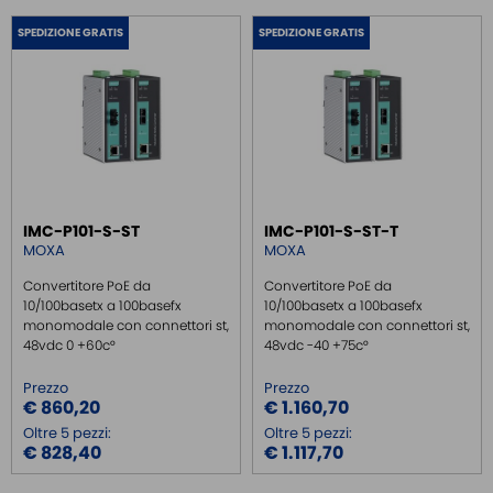
SPEDIZIONE GRATIS
SPEDIZIONE GRATIS
IMC-P101-S-ST
IMC-P101-S-ST-T
MOXA
MOXA
Convertitore PoE da
Convertitore PoE da
10/100basetx a 100basefx
10/100basetx a 100basefx
monomodale con connettori st,
monomodale con connettori st,
48vdc 0 +60c°
48vdc -40 +75c°
Prezzo
Prezzo
€ 860,20
€ 1.160,70
Oltre 5 pezzi:
Oltre 5 pezzi:
€ 828,40
€ 1.117,70