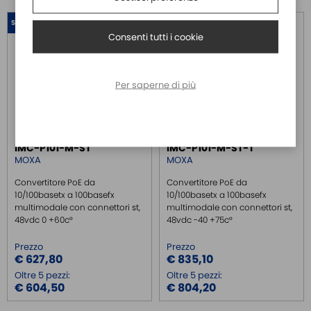
SPEDIZIONE GRATIS
SPEDIZIONE GRATIS
Consenti tutti i cookie
Per saperne di più
IMC-P101-M-ST
IMC-P101-M-ST-T
MOXA
MOXA
Convertitore PoE da
Convertitore PoE da
10/100basetx a 100basefx
10/100basetx a 100basefx
multimodale con connettori st,
multimodale con connettori st,
48vdc 0 +60c°
48vdc -40 +75c°
Prezzo
Prezzo
€ 627,80
€ 835,10
Oltre 5 pezzi:
Oltre 5 pezzi:
€ 604,50
€ 804,20