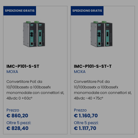
SPEDIZIONE GRATIS
SPEDIZIONE GRATIS
IMC-P101-S-ST
IMC-P101-S-ST-T
MOXA
MOXA
Convertitore PoE da
Convertitore PoE da
10/100basetx a 100basefx
10/100basetx a 100basefx
monomodale con connettori st,
monomodale con connettori st,
48vdc 0 +60c°
48vdc -40 +75c°
Prezzo
Prezzo
€ 860,20
€ 1.160,70
Oltre 5 pezzi:
Oltre 5 pezzi:
€ 828,40
€ 1.117,70