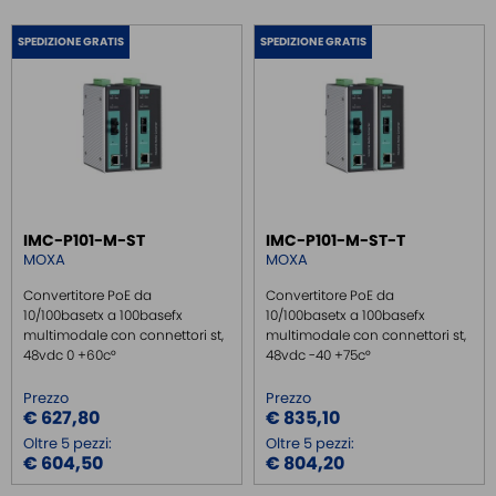
TELEASSISTENZA / VPN
SPEDIZIONE GRATIS
SPEDIZIONE GRATIS
TASTIERE INDUSTRIALI
BATTERIE
FRONTALINI INTERFACCIA
CONNETTORI CABLATI
CONNETTORI A CABLARE
PROTEZIONI ELETTRONICHE
IMC-P101-M-ST
IMC-P101-M-ST-T
MOXA
MOXA
GESTIONE ENERGIA
Convertitore PoE da
Convertitore PoE da
SENSORI
10/100basetx a 100basefx
10/100basetx a 100basefx
SURGE PROTECTOR
multimodale con connettori st,
multimodale con connettori st,
48vdc 0 +60c°
48vdc -40 +75c°
INJECTOR POE
Prezzo
Prezzo
€ 627,80
€ 835,10
Oltre 5 pezzi:
Oltre 5 pezzi:
€ 604,50
€ 804,20