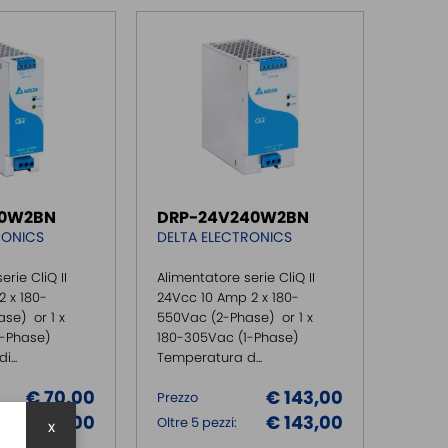
20W2BN
DRP-24V240W2BN
RONICS
DELTA ELECTRONICS
erie CliQ II
Alimentatore serie CliQ II
 x 180-
24Vcc 10 Amp 2 x 180-
se) or 1 x
550Vac (2-Phase) or 1 x
1-Phase)
180-305Vac (1-Phase)
...
Temperatura d...
€ 70,00
€ 143,00
Prezzo
€ 70,00
€ 143,00
Oltre 5 pezzi:
x