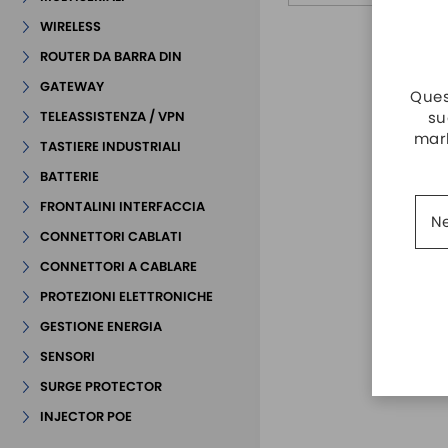
WIRELESS
ROUTER DA BARRA DIN
GATEWAY
Quest
su
TELEASSISTENZA / VPN
mark
TASTIERE INDUSTRIALI
BATTERIE
FRONTALINI INTERFACCIA
Ne
CONNETTORI CABLATI
CONNETTORI A CABLARE
PROTEZIONI ELETTRONICHE
GESTIONE ENERGIA
SENSORI
SURGE PROTECTOR
INJECTOR POE