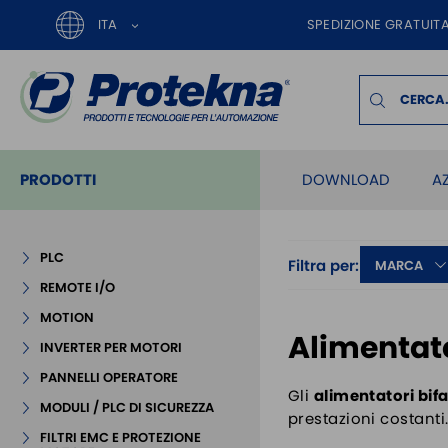
ITA
SPEDIZIONE GRATUITA
PRODOTTI
DOWNLOAD
A
PLC
Filtra per:
MARCA
REMOTE I/O
MOTION
Alimentato
INVERTER PER MOTORI
PANNELLI OPERATORE
Gli
alimentatori bif
MODULI / PLC DI SICUREZZA
prestazioni costanti
FILTRI EMC E PROTEZIONE