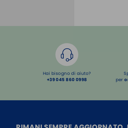
Hai bisogno di aiuto?
S
+39 045 860 0998
per
o
RIMANI SEMPRE AGGIORNATO, I