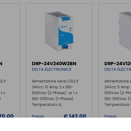
N
DRP-24V240W2BN
DRP-24V1
DELTA ELECTRONICS
DELTA ELECT
Q II
Alimentatore serie CliQ II
Alimentatore s
24Vcc 10 Amp 2 x 180-
24Vcc 5 Amp 2
1 x
550Vac (2-Phase) or 1 x
550Vac (2-Pha
)
180-305Vac (1-Phase)
180-305Vac (
Temperatura d...
Temperatura di
70,00
€ 143,00
Prezzo
Prezzo
70,00
€ 143,00
Oltre 5 pezzi:
Oltre 5 pezzi: