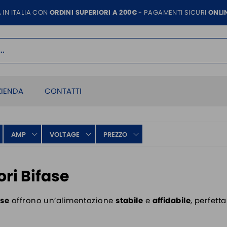
 IN ITALIA CON
ORDINI SUPERIORI A 200€
- PAGAMENTI SICURI
ONLI
ZIENDA
CONTATTI
AMP
VOLTAGE
PREZZO
ri Bifase
ase
offrono un’alimentazione
stabile
e
affidabile
, perfett
.