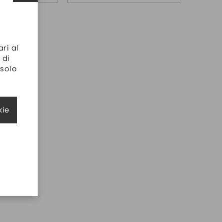
ari al
 di
 solo
kie