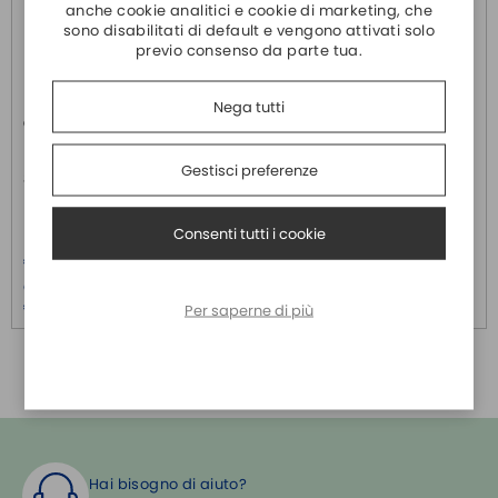
anche cookie analitici e cookie di marketing, che
SENSORI
sono disabilitati di default e vengono attivati solo
SURGE PROTECTOR
previo consenso da parte tua.
INJECTOR POE
Nega tutti
CP-168U
CP-168U-T
MOXA
MOXA
Gestisci preferenze
8 Port UPCI Board, RS-232
8 Port UPCI Board, RS-232, Wide
Temperature
Consenti tutti i cookie
Prezzo
Prezzo
€ 193,60
€ 246,20
Oltre 5 pezzi:
Oltre 5 pezzi:
€ 186,40
€ 237,10
Per saperne di più
Hai bisogno di aiuto?