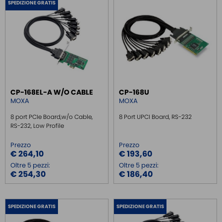
SPEDIZIONE GRATIS
SWITCH ETHERNET UNMANEGED
SWITCH ETHERNET MANEGED
MODULI SFP
MEDIA CONVERTER
SERIAL SERVER
SERIAL CONVERTER
CP-168EL-A W/O CABLE
CP-168U
MOXA
MOXA
CONVERTER RS232/422/485
8 port PCIe Board,w/o Cable,
8 Port UPCI Board, RS-232
CONVERTITORI DI SEGNALE
RS-232, Low Profile
MULTISERIALI
Prezzo
Prezzo
2 SERIALI RS232
€ 264,10
€ 193,60
2 SERIALI RS422/485
Oltre 5 pezzi:
Oltre 5 pezzi:
2 SERIALI RS232/422/485
€ 254,30
€ 186,40
4 SERIALI RS232
4 SERIALI RS422/485
SPEDIZIONE GRATIS
SPEDIZIONE GRATIS
4 SERIALI RS232/422/485
8 SERIALI RS232