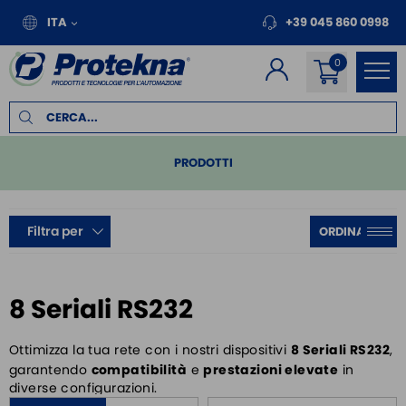
ITA
+39 045 860 0998
PRODOTTI
PLC
Filtra per
REMOTE I/O
MOTION
INVERTER PER MOTORI
8 Seriali RS232
PANNELLI OPERATORE
Ottimizza la tua rete con i nostri dispositivi
8 Seriali RS232
,
MODULI / PLC DI SICUREZZA
garantendo
compatibilità
e
prestazioni elevate
in
FILTRI EMC E PROTEZIONE MOTORE
diverse configurazioni.
ALIMENTATORI DA BARRA DIN