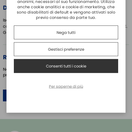
anonimi, necessari al suo funzionamento. Utilizza
DETTAGLI PRODOTTO
anche cookie analitici e cookie di marketing, che
sono disabilitati di default e vengono attivati solo
previo consenso da parte tua.
Isolatore galvanico doppio canale V, mA.Tipo di ingresso,
campo scala e tipo di uscita configurabili da dip switch o P.C.
Galvanicamente isolato a 1500 Vac.
Nega tutti
Gestisci preferenze
RECENSIONI
Consenti tutti i cookie
Nessuno ha ancora scritto una recensione su questo
prodotto
Per saperne di più
SCRIVI UNA RECENSIONE