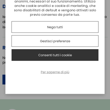
anonimi, necessari al suo funzionamento. Utilizza
DETTAGLI PRODOTTO
anche cookie analitici e cookie di marketing, che
sono disabilitati di default e vengono attivati solo
previo consenso da parte tua.
Isolatore galvanico V, mA. Tipo di ingresso,campo scala e tipo
di uscita configurabili da dip switch o P.C.Galvanicamente
isolato a 1500 Vac.
Nega tutti
Gestisci preferenze
RECENSIONI
Consenti tutti i cookie
Nessuno ha ancora scritto una recensione su questo
prodotto
Per saperne di più
SCRIVI UNA RECENSIONE