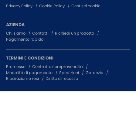
Privacy Policy
Cookie Policy
Gestisci cookie
AZIENDA
Chi siamo
Contatti
Richiedi un prodotto
Pagamento rapido
TERMINI E CONDIZIONI
Premesse
Contratto compravendita
Modalità di pagamento
Spedizioni
Garanzie
Riparazioni e resi
Diritto di recesso
Protekna s.r.l. © | P.iva: 03451940237 | REA: VR - 337644 | Cap.
sociale: 10.000,00
Bonifico bancario
METODI DI PAGAMENTO