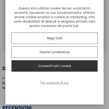
Vuoi acquistare più di 10 pezzi?
Questo sito utilizza cookie tecnici e statistici
anonimi, necessari al suo funzionamento. Utilizza
Richiedi una quotazione personalizzata
anche cookie analitici e cookie di marketing, che
sono disabilitati di default e vengono attivati solo
TYPE:
RS232/422/485
previo consenso da parte tua.
PORT:
1
Nega tutti
DB9:
SI
Gestisci preferenze
Consenti tutti i cookie
DETTAGLI PRODOTTO
1-port wireless device server, 3-in-1, 802.11a/b/g/n WLAN
Per saperne di più
EU band, 12 to 48 VDC, 0 to 55°C operating temperature,
with EU plug
RECENSIONI