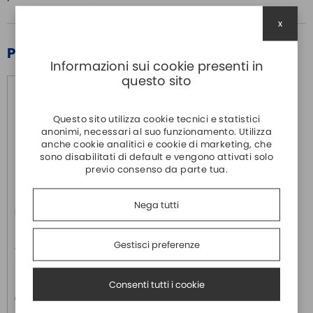
x
PRODOTTI CORRELATI
Informazioni sui cookie presenti in
questo sito
Questo sito utilizza cookie tecnici e statistici
anonimi, necessari al suo funzionamento. Utilizza
anche cookie analitici e cookie di marketing, che
sono disabilitati di default e vengono attivati solo
previo consenso da parte tua.
Nega tutti
DK35A
MOXA
Gestisci preferenze
Accessorio per montaggio a
barra din serie nport
Consenti tutti i cookie
Prezzo
€ 4,90