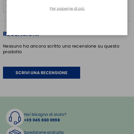
Oltre 5 pezzi:
€ 4,70
Per saperne di più
RECENSIONI
Nessuno ha ancora scritto una recensione su questo
prodotto
SCRIVI UNA RECENSIONE
Hai bisogno di aiuto?
+39 045 860 0998
Spedizione gratuita