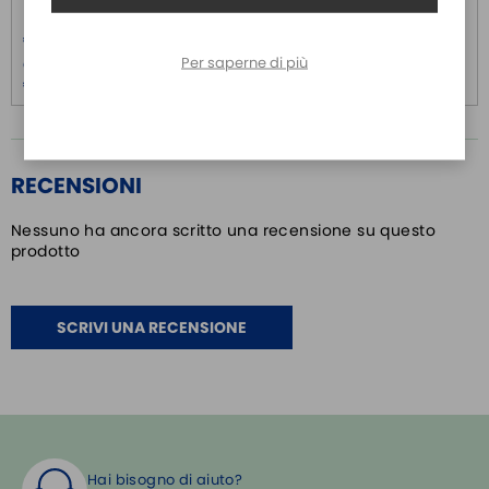
Prezzo
Prezzo
€ 332,30
€ 26,50
Per saperne di più
Oltre 5 pezzi:
Oltre 5 pezzi:
€ 319,00
€ 25,40
RECENSIONI
Nessuno ha ancora scritto una recensione su questo
prodotto
SCRIVI UNA RECENSIONE
Hai bisogno di aiuto?