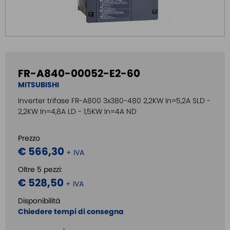
FR-A840-00052-E2-60
MITSUBISHI
Inverter trifase FR-A800 3x380-480 2,2KW In=5,2A SLD -
2,2KW In=4,8A LD - 1,5KW In=4A ND
Prezzo
€ 566,30
+ IVA
Oltre 5 pezzi:
€ 528,50
+ IVA
Disponibilità
Chiedere tempi di consegna