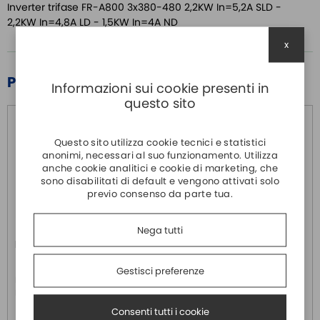
Inverter trifase FR-A800 3x380-480 2,2KW In=5,2A SLD -
2,2KW In=4,8A LD - 1,5KW In=4A ND
x
PRODOTTI CORRELATI
Informazioni sui cookie presenti in
questo sito
Questo sito utilizza cookie tecnici e statistici
anonimi, necessari al suo funzionamento. Utilizza
anche cookie analitici e cookie di marketing, che
sono disabilitati di default e vengono attivati solo
previo consenso da parte tua.
Nega tutti
EMU-CM-MT
RFC250/300W
MITSUBISHI
MITSUBISHI
Gestisci preferenze
Modulo comunicazione
Resistenza di frenatura
MODBUS TCP per EMU4
corazzata per d740-050 e fr-
e740-060-ec
Consenti tutti i cookie