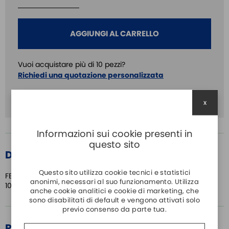
AGGIUNGI AL CARRELLO
Vuoi acquistare più di 10 pezzi?
Richiedi una quotazione personalizzata
Connettori:
M12
x
Informazioni sui cookie presenti in
questo sito
DETTAGLI PRODOTTO
Questo sito utilizza cookie tecnici e statistici
FEMMINA M12 90° 4 POLI CAVO CEI 2022 COLORE GRIGIO
anonimi, necessari al suo funzionamento. Utilizza
10MT
anche cookie analitici e cookie di marketing, che
sono disabilitati di default e vengono attivati solo
previo consenso da parte tua.
RECENSIONI