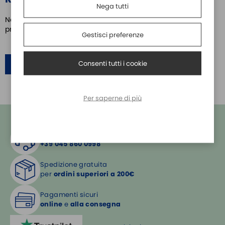
Nega tutti
Nessuno ha ancora scritto una recensione su questo
prodotto
Gestisci preferenze
Consenti tutti i cookie
SCRIVI UNA RECENSIONE
Per saperne di più
Hai bisogno di aiuto?
+39 045 860 0998
Spedizione gratuita
per
ordini superiori a 200€
Pagamenti sicuri
online
e
alla consegna